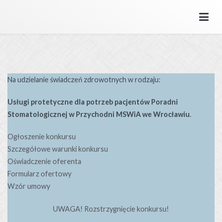
Przejdź
do
SPZOZ MSWiA we Wrocławiu
Samodzielny Publiczny Zakład Opieki Zdrowotnej MSWiA we
treści
Wrocławiu.
Na udzielanie świadczeń zdrowotnych w rodzaju:
Usługi protetyczne dla potrzeb pacjentów Poradni
Stomatologicznej w Przychodni MSWiA we Wrocławiu
.
Ogłoszenie konkursu
Szczegółowe warunki konkursu
Oświadczenie oferenta
Formularz ofertowy
Wzór umowy
UWAGA! Rozstrzygnięcie konkursu!