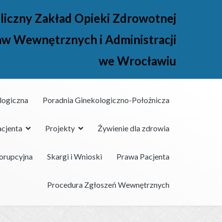
liczny Zakład Opieki Zdrowotnej
aw Wewnętrznych i Administracji
we Wrocławiu
logiczna
Poradnia Ginekologiczno-Położnicza
acjenta
Projekty
Żywienie dla zdrowia
korupcyjna
Skargi i Wnioski
Prawa Pacjenta
Procedura Zgłoszeń Wewnętrznych