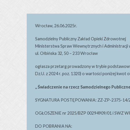
Wrocław, 26.06.2025r.
Samodzielny Publiczny Zakład Opieki Zdrowotnej
Ministerstwa Spraw Wewnętrznych i Administracji
ul. Ołbińska 32, 50 – 233 Wrocław
ogłasza przetarg prowadzony w trybie podstawowym 
Dz.U. z 2024 r. poz. 1320) o wartości poniżej kwot
,, Świadczenie na rzecz Samodzielnego Publicz
SYGNATURA POSTĘPOWANIA: ZZ-ZP-2375-14/
OGŁOSZENIE nr 2025/BZP 00294909/01 i SWZ 
DO POBRANIA NA: