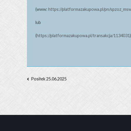
(www:
https://platformazakupowa.pl/pn/spzoz_ms
lub
(
https://platformazakupowa.pl/transakcja/1134031
)
Nawigacja
Posiłek 25.06.2025
wpisu