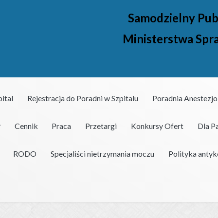
Samodzielny Pub
Ministerstwa Spr
pital
Rejestracja do Poradni w Szpitalu
Poradnia Anestezjo
Cennik
Praca
Przetargi
Konkursy Ofert
Dla P
iA we Wrocławiu.
RODO
Specjaliści nietrzymania moczu
Polityka anty