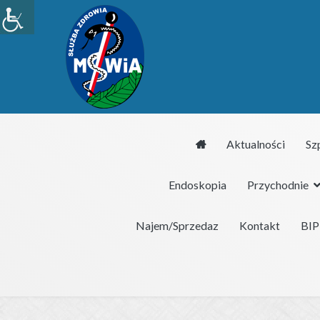
Przejdź
do
treści
Aktualności
Sz
Endoskopia
Przychodnie
SPZOZ MSWiA we Wrocławiu
Samodzielny Publiczny Zakład Opieki Zdrowotnej MSW
Najem/Sprzedaz
Kontakt
BIP