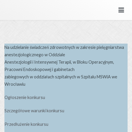
Przejdź
do
SPZOZ MSWiA we Wrocławiu
Samodzielny Publiczny Zakład Opieki Zdrowotnej MSWiA we
treści
Wrocławiu.
Na udzielanie świadczeń zdrowotnych w zakresie pielęgniarstwa
anestezjologicznego w Oddziale
Anestezjologii i Intensywnej Terapii, w Bloku Operacyjnym,
Pracowni Endoskopowej i gabinetach
zabiegowych w oddziałach szpitalnych w Szpitalu MSWiA we
Wrocławiu
Ogłoszenie konkursu
Szczegółowe warunki konkursu
Przedłużenie konkursu