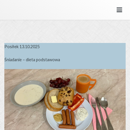
Przejdź
do
SPZOZ MSWiA we Wrocławiu
Samodzielny Publiczny Zakład Opieki Zdrowotnej MSWiA we
treści
Wrocławiu.
Posiłek 13.10.2025
Śniadanie – dieta podstawowa